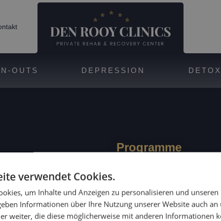
ntakt
N-OUTS
DEPRESSION
DETO
Programme
ite verwendet Cookies.
insucht
21 Tage Aufenthalt mit intensiv
 98
Behandlung
okies, um Inhalte und Anzeigen zu personalisieren und unseren
lsucht
 geben Informationen über Ihre Nutzung unserer Website auch an
28 Tage Aufenthalt mit exklusi
info@denrooyclinics.com
hetische Drogen
er weiter, die diese möglicherweise mit anderen Informationen k
Therapieangebot