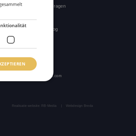
GERMAN
e gesammelt
Häufig gestellte Fragen
t-
Kontaktiere uns
nktionalität
Nachrichten & Blog
KZEPTIEREN
+32 3 293 7998
info@denrooyclinics.com
meldung und die
Realisatie website: RB-Media
Webdesign Breda
wendet werden.
asten op te slaan
t-essentiële