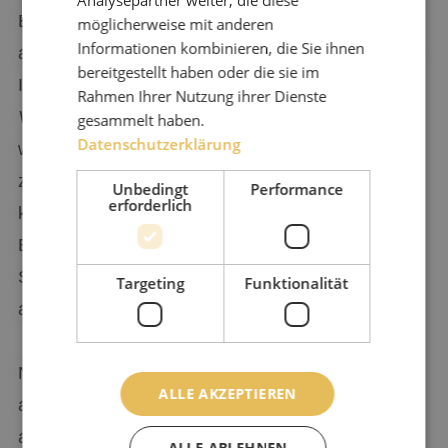
Einzelsitzungen täglich rechnen, die darauf
möglicherweise mit anderen
Informationen kombinieren, die Sie ihnen
abzielen, sich von Ihrer Depression zu erholen.
bereitgestellt haben oder die sie im
Insbesondere der
kognitiven
Rahmen Ihrer Nutzung ihrer Dienste
Verhaltenstherapie
und der
Psychotherapie
gesammelt haben.
Datenschutzerklärung
wird viel Aufmerksamkeit geschenkt. Diese
zielen nicht nur auf die psychische und
Unbedingt
Performance
erforderlich
körperliche Erholung, sondern auch auf
Entspannung und wieder „Genießen lernen“.
Sport wird übrigens auch regelmäßig
Targeting
Funktionalität
angeboten.
Nach dem ausgiebigen Abendessen bieten wir
ALLE AKZEPTIEREN
auch am Abend ein interessantes Programm
an.
ALLE ABLEHNEN