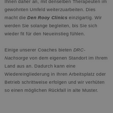
Ihnen daher an, mit denselben Therapeuten im
gewohnten Umfeld weiterzuarbeiten. Dies
macht die
Den Rooy Clinics
einzigartig. Wir
werden Sie solange begleiten, bis Sie sich
CookieScriptConsent
4 Wochen 2
CookieScript
Tage
www.denrooyclinics.com
wieder fit für den Neueinstieg fühlen.
Google-
Einige unserer Coaches bieten
DRC-
Datenschutzerklärung
Nachsorge
von dem eigenen Standort im Ihrem
PHPSESSID
Sitzung
PHP.net
Land aus an. Dadurch kann eine
www.denrooyclinics.com
Wiedereingliederung in Ihren Arbeitsplatz oder
Betrieb schrittweise erfolgen und wir verhüten
so einen möglichen Rückfall in alte Muster.