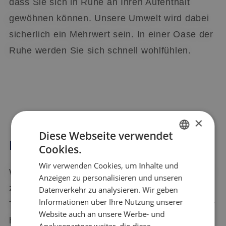
dass Sie sich in Ruhe an Ihren Aufenthalt
gewöhnen können. Unsere Umwelt wird dabei
sicherlich ein Mehrwert sein. In einer Oase der
Ruhe werden Sie sich schnell wohlfühlen.
×
Diese Webseite verwendet
Das Therapieangebot :
Cookies.
DUTCH
Wir verwenden Cookies, um Inhalte und
ENGLISH
Wir beginnen unser therapeutisches Programm
Anzeigen zu personalisieren und unseren
GERMAN
zeitnah nach Ihrer Aufnahme. Unser
Datenverkehr zu analysieren. Wir geben
Informationen über Ihre Nutzung unserer
Therapieangebot ist sehr vielfältig und auf sehr
Website auch an unsere Werbe- und
hohem Niveau. Sie können mit mehreren
Analysepartner weiter, die diese