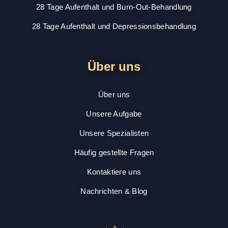
28 Tage Aufenthalt und Burn-Out-Behandlung
28 Tage Aufenthalt und Depressionsbehandlung
oder
Sie geben Ihre Kontaktdaten im Formular
ein und wir werden Sie innerhalb von 12
Stunden kontaktieren.
Über uns
Siehe auch unsere Seite:
Häufig gestellte
Über uns
Fragen
für weitere Informationen
Unsere Aufgabe
Unsere Spezialisten
KONTAKT & FAQ
Häufig gestellte Fragen
Kontaktiere uns
JETZT REGISTRIEREN
Nachrichten & Blog