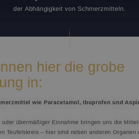
der Abhängigkeit von Schmerzmitteln.
nnen hier die grobe
lung in:
merzmittel wie Paracetamol, Ibuprofen und Aspir
r oder übermäßiger Einnahme bringen uns die Mitte
nen Teufelskreis – hier sind neben anderen Organen 