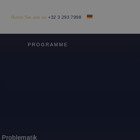
Rufen Sie uns an
+32 3 293 7998
X
PROGRAMME
l
 Problematik