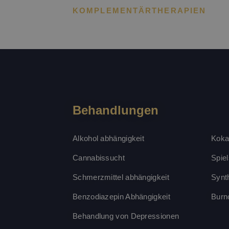
KOMPLEMENTÄRTHERAPIEN
CookieScriptConse
PHPSESSID
Behandlungen
Alkohol abhängigkeit
Koka
Name
Name
Anbie
Cannabissucht
Spie
_ga
bcookie
Micro
Corp
Schmerzmittel abhängigkeit
Synt
.link
Benzodiazepin Abhängigkeit
Burn
SRM_B
Micro
Corp
.c.bi
Behandlung von Depressionen
MUID
Micro