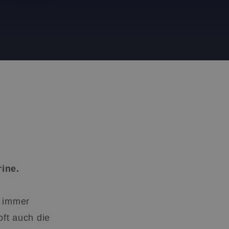
ine.
l immer
oft auch die