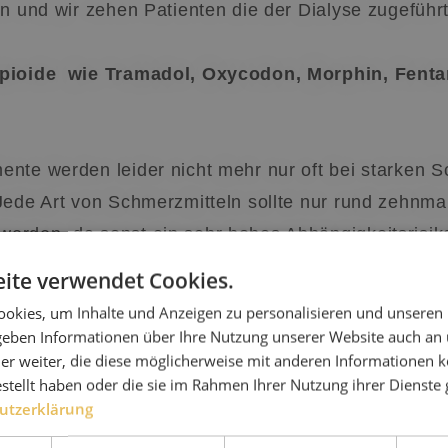
en und wir zehen Patienten die der Dialyse zugeführ
pioide wie Tramadol, Oxycodon, Morphin, Fenta
nte werden leider nicht mehr nur oft bei starken 
Jede Art von Schmerzmitteln sollte nur rund zehnma
rden, da sonst ein sehr hohes Abhängigkeitsrisiko
n Produkte haben ein extrem hohes Suchtpotential,
ite verwendet Cookies.
 auch physisch. Wenn Sie selbst den Versuch unter
okies, um Inhalte und Anzeigen zu personalisieren und unseren
eten schwere bis schwerste psychische oder physis
 geben Informationen über Ihre Nutzung unserer Website auch an
er weiter, die diese möglicherweise mit anderen Informationen k
inungen auf.
estellt haben oder die sie im Rahmen Ihrer Nutzung ihrer Dienst
utzerklärung