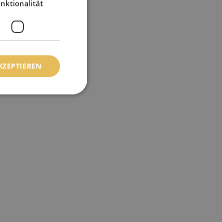
nktionalität
KZEPTIEREN
meldung und die
wendet werden.
asten op te slaan
t-essentiële
rscheid te maken
 voor de website,
en over het gebruik