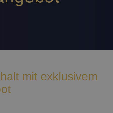
halt mit exklusivem
ot