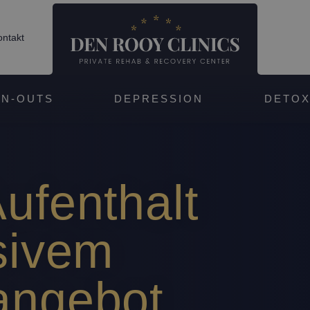
ntakt
N-OUTS
DEPRESSION
DETO
ufenthalt
sivem
angebot