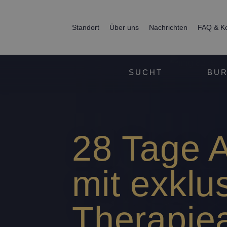
Standort
Über uns
Nachrichten
FAQ & Ko
SUCHT
BUR
28 Tage A
mit exklu
Therapie