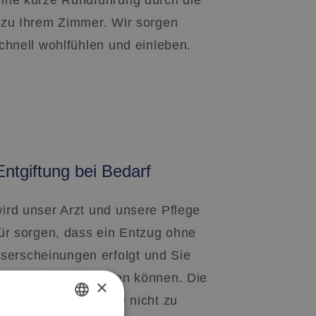
eine kurze Rundführung durch die
g zu Ihrem Zimmer. Wir sorgen
schnell wohlfühlen und einleben.
tgiftung bei Bedarf
ird unser Arzt und unsere Pflege
für sorgen, dass ein Entzug ohne
erscheinungen erfolgt und Sie
n Aufenthalt gewöhnen können. Die
×
ik spielt dabei eine nicht zu