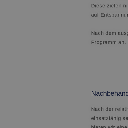
Diese zielen n
Name
li_gc
auf Entspannun
__cf_bm
Nach dem ausg
Programm an.
CookieScriptConse
PHPSESSID
Nachbehand
Nach der relat
einsatzfähig se
Name
bieten wir ei