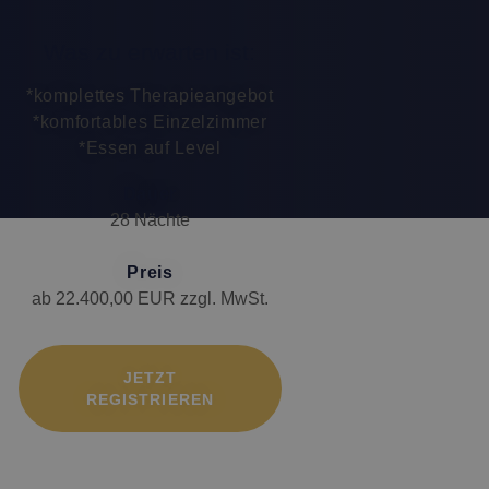
Was zu erwarten ist:
*komplettes Therapieangebot
*komfortables Einzelzimmer
*Essen auf Level
Dauer
28 Nächte
Preis
ab 22.400,00 EUR zzgl. MwSt.
JETZT
REGISTRIEREN