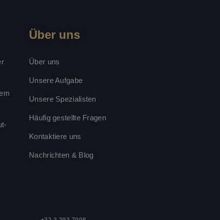
wie über Werbung,
 dieser Website
nen und das
Über uns
utzererfahrung und
bruiken om het
er
Über uns
en.
ebruiker de website
Unsere Aufgabe
ebruiker mogelijk
ht.
vem
Unsere Spezialisten
bruiken om het
en.
Häufig gestellte Fragen
t-
Kontaktiere uns
tware verbunden. Es
rsitzung zu
igen
Nachrichten & Blog