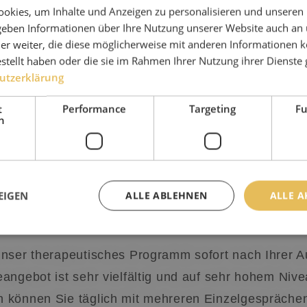
unterschätzende Roll
okies, um Inhalte und Anzeigen zu personalisieren und unseren
 geben Informationen über Ihre Nutzung unserer Website auch an
Sie sich schnell wohl
er weiter, die diese möglicherweise mit anderen Informationen k
ca. 4-6 Tage, in dene
estellt haben oder die sie im Rahmen Ihrer Nutzung ihrer Dienst
genutzt wird und der 
utzerklärung
körperlichen Erholung 
t
Performance
Targeting
Fu
h
EIGEN
ALLE ABLEHNEN
ALLE A
eangebot :
nser therapeutisches Programm sofort nach Ihrer 
Unbedingt erforderlich
Performance
Targeting
Funktionalität
angebot ist sehr vielfältig und auf sehr hohem Niv
iche Cookies ermöglichen wesentliche Kernfunktionen der Website wie die Benutzeran
 können Sie täglich mit mehreren Einzelgespräche
ne die unbedingt erforderlichen Cookies kann die Website nicht ordnungsgemäß ver