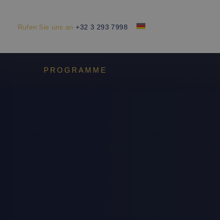
Rufen Sie uns an
+32 3 293 7998
X
PROGRAMME