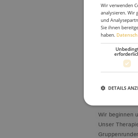
Wir verwenden Co
analysieren. Wir
und Analysepartn
Sie ihnen bereitg
haben.
Datensch
Unbeding
erforderlic
DETAILS ANZ
Das Therapi
Wir beginnen u
Unser Therapie
Unbedingt erforderl
Gruppenrunden
Kontoverwaltung. Oh