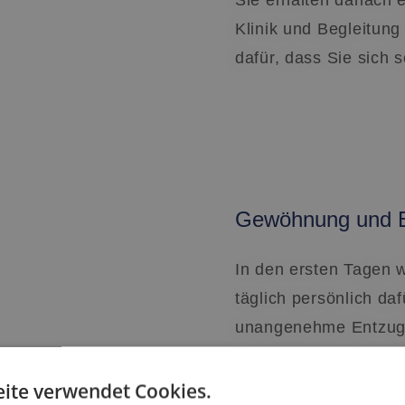
Sie erhalten danach 
Klinik und Begleitun
dafür, dass Sie sich 
Gewöhnung und En
In den ersten Tagen w
täglich persönlich da
unangenehme Entzugs
sich in Ruhe an Ihre
Umgebend unserer Klin
ite verwendet Cookies.