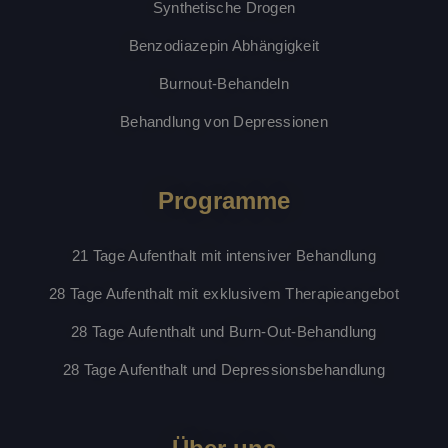
Synthetische Drogen
STUNDEN MÖGLICH
Benzodiazepin Abhängigkeit
PHPSESSID
Sitzung
PHP.net
www.denrooyclinics.com
Kontaktieren Sie uns direkt per Telefon: +32 3
Burnout-Behandeln
293 79 98
Behandlung von Depressionen
Wir sind während der Bürozeiten von 9:00 bis
Programme
17:30 Uhr (Mo-Fr) für Sie erreichbar. Außerhalb
der Bürozeiten hinterlassen Sie bitte eine
21 Tage Aufenthalt mit intensiver Behandlung
Nachricht und wir werden Sie innerhalb von 12
28 Tage Aufenthalt mit exklusivem Therapieangebot
Stunden kontaktieren
28 Tage Aufenthalt und Burn-Out-Behandlung
28 Tage Aufenthalt und Depressionsbehandlung
oder
Sie geben Ihre Kontaktdaten im Formular
ein und wir werden Sie innerhalb von 12
Name
Anbieter / Domäne
Ablaufdatum
Besch
Stunden kontaktieren.