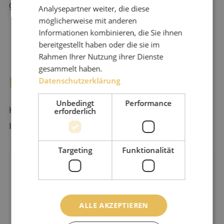
gesteckten Ziele zu erreichen.
Analysepartner weiter, die diese
möglicherweise mit anderen
Informationen kombinieren, die Sie ihnen
bereitgestellt haben oder die sie im
Rahmen Ihrer Nutzung ihrer Dienste
gesammelt haben.
Kontakt
Datenschutzerklärung
Unbedingt
Performance
Kontaktieren Sie uns gerne für weitere
erforderlich
Informationen.
Targeting
Funktionalität
Ich wünsche Hilfe
ALLE AKZEPTIEREN