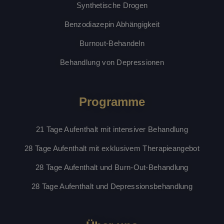
51 Sekunden
.linkedin.com
Synthetische Drogen
Benzodiazepin Abhängigkeit
Burnout-Behandeln
CookieScriptConsent
4 Wochen 2
CookieScript
Behandlung von Depressionen
Tage
www.denrooyclinics.com
Programme
Google-
Datenschutzerklärung
21 Tage Aufenthalt mit intensiver Behandlung
PHPSESSID
Sitzung
PHP.net
www.denrooyclinics.com
28 Tage Aufenthalt mit exklusivem Therapieangebot
28 Tage Aufenthalt und Burn-Out-Behandlung
28 Tage Aufenthalt und Depressionsbehandlung