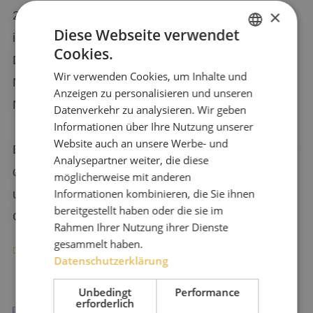
×
250 Meter Laufabstand vom Landhaus entfernt
Diese Webseite verwendet
in unserer Dependance. Die Ruhe unserer
Cookies.
DUTCH
Domäne trägt zu einem guten Schlaf bei. In
Wir verwenden Cookies, um Inhalte und
ENGLISH
Nebengebäude stehen weitere Räume zu Ihrer
Anzeigen zu personalisieren und unseren
GERMAN
Nutzung bereit:
Datenverkehr zu analysieren. Wir geben
Informationen über Ihre Nutzung unserer
Website auch an unsere Werbe- und
Eine Sauna, unser Akupunkturraum, der Raum
Analysepartner weiter, die diese
der Physiotherapeuten und im zweiten Stock
möglicherweise mit anderen
Informationen kombinieren, die Sie ihnen
unser großzügiger Fitnessraum mit modernen
bereitgestellt haben oder die sie im
Geräten.
Rahmen Ihrer Nutzung ihrer Dienste
gesammelt haben.
UNSERE ZIMMER
Datenschutzerklärung
Unbedingt
Performance
erforderlich