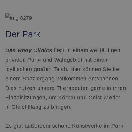
Benutzeranmeldung und die Kontoverwaltung.
Ohne die unbedingt erforderlichen Cookies kann
die Website nicht ordnungsgemäß verwendet
werden.
Name
Anbieter / Domäne
Ablaufdatum
Der Park
li_gc
5 Monate 4
LinkedIn Corporation
Wochen
.linkedin.com
Den Rooy Clinics
liegt in einem weitläufigen
privaten Park- und Waldgebiet mit einem
__cf_bm
29 Minuten
Cloudflare Inc.
51 Sekunden
.linkedin.com
idyllischen großen Teich. Hier können Sie bei
einem Spaziergang vollkommen entspannen.
Dies nutzen unsere Therapeuten gerne in ihren
Einzelsitzungen, um Körper und Geist wieder
CookieScriptConsent
4 Wochen 2
CookieScript
Tage
www.denrooyclinics.com
in Gleichklang zu bringen.
Google-
Es gibt außerdem schöne Kunstwerke im Park
Datenschutzerklärung